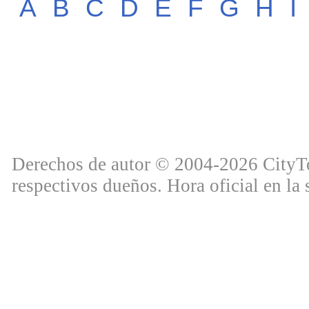
A
B
C
D
E
F
G
H
I
Derechos de autor © 2004-2026 CityTo
respectivos dueños. Hora oficial en l