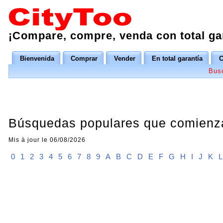
¡Compare, compre, venda con total ga
Bienvenida
Comprar
Vender
En total garantía
C
Bus
Búsquedas populares que comienz
Mis à jour le 06/08/2026
0
1
2
3
4
5
6
7
8
9
A
B
C
D
E
F
G
H
I
J
K
L