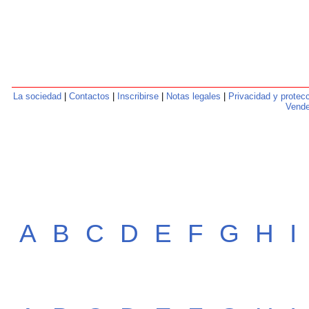
La sociedad
|
Contactos
|
Inscribirse
|
Notas legales
|
Privacidad y protec
Vende
A
B
C
D
E
F
G
H
I