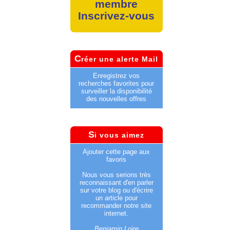
membre
Inscrivez-vous
C
réer une alerte Mail
Enregistrez vos
recherches favorites pour
surveiller la disponibilité
des nouvelles offres
S
i vous aimez
Ajouter cette page aux
favoris
Nous vous serions très
reconnaissant d'en parler
sur votre blog ou d'écrire
un article pour
recommander notre site
internet.
Benjamin Loire