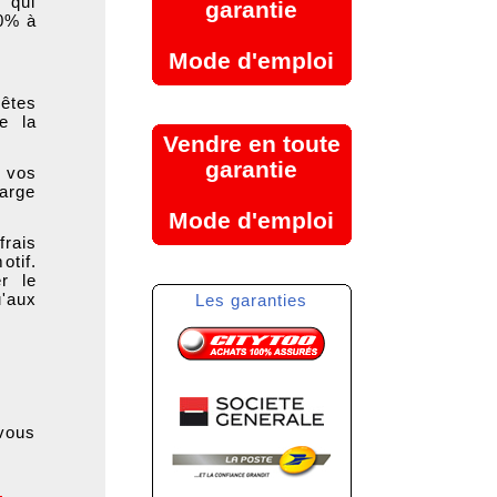
 qui
garantie
00% à
Mode d'emploi
 êtes
e la
Vendre en toute
garantie
 vos
harge
Mode d'emploi
frais
otif.
r le
'aux
Les garanties
 vous