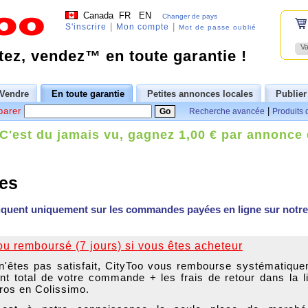
Canada
FR
EN
Changer de pays
|
|
S'inscrire
Mon compte
Mot de passe oublié
Va
ez, vendez™ en toute garantie !
Vendre
En toute garantie
Petites annonces locales
Publier
parer
|
Recherche avancée
Produits 
C'est du jamais vu, gagnez 1,00 € par annonce
es
iquent uniquement sur les commandes payées en ligne sur notre 
 ou remboursé (7 jours) si vous êtes acheteur
n'êtes pas satisfait, CityToo vous rembourse systématiqu
nt total de votre commande + les frais de retour dans la l
ros en Colissimo.