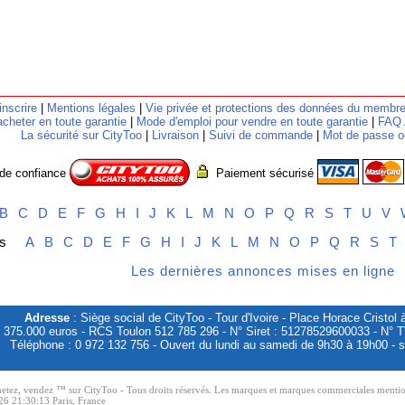
inscrire
|
Mentions légales
|
Vie privée et protections des données du membr
cheter en toute garantie
|
Mode d'emploi pour vendre en toute garantie
|
FAQ 
La sécurité sur CityToo
|
Livraison
|
Suivi de commande
|
Mot de passe o
 de confiance
Paiement sécurisé
B
C
D
E
F
G
H
I
J
K
L
M
N
O
P
Q
R
S
T
U
V
ires
A
B
C
D
E
F
G
H
I
J
K
L
M
N
O
P
Q
R
S
T
Les dernières annonces mises en ligne
Adresse
: Siège social de CityToo - Tour d'Ivoire - Place Horace Crist
 375.000 euros - RCS Toulon 512 785 296 - N° Siret : 51278529600033 - N°
Téléphone : 0 972 132 756 - Ouvert du lundi au samedi de 9h30 à 19h00 - s
z, vendez ™ sur CityToo - Tous droits réservés. Les marques et marques commerciales mentionnée
26 21:30:13 Paris, France