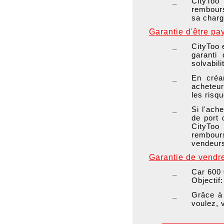
_
CityToo
rembours
sa charge
Garantie d'être pa
_
CityToo 
garanti
solvabili
_
En créa
acheteur
les risq
_
Si l'ach
de port 
CityToo
rembour
vendeur
Garantie de vendr
_
Car 600 
Objectif:
_
Grâce à 
voulez, 