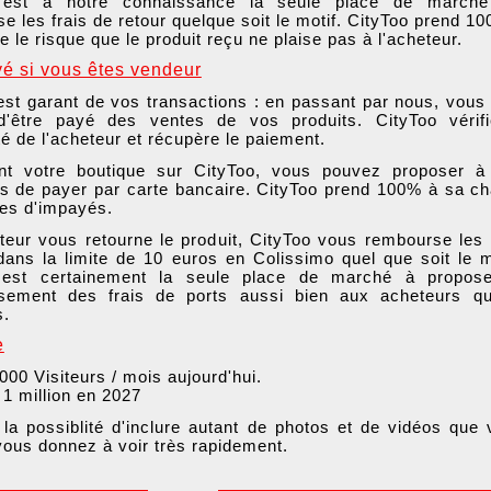
 est à notre connaissance la seule place de marché
e les frais de retour quelque soit le motif. CityToo prend 1
 le risque que le produit reçu ne plaise pas à l'acheteur.
yé si vous êtes vendeur
est garant de vos transactions : en passant par nous, vous
 d'être payé des ventes de vos produits. CityToo vérifi
té de l'acheteur et récupère le paiement.
nt votre boutique sur CityToo, vous pouvez proposer à
s de payer par carte bancaire. CityToo prend 100% à sa c
ues d'impayés.
eteur vous retourne le produit, CityToo vous rembourse les 
dans la limite de 10 euros en Colissimo quel que soit le m
 est certainement la seule place de marché à propose
sement des frais de ports aussi bien aux acheteurs qu
s.
e
000 Visiteurs / mois aujourd'hui.
 1 million en 2027
la possiblité d'inclure autant de photos et de vidéos que
vous donnez à voir très rapidement.