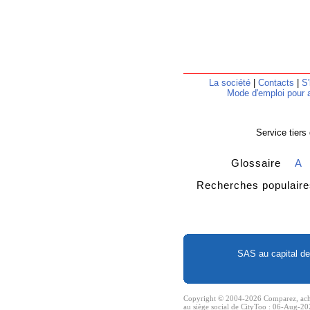
La société
|
Contacts
|
S'
Mode d'emploi pour a
Service tiers
Glossaire
A
Recherches popula
SAS au capital de
Copyright © 2004-2026 Comparez, achete
au siège social de CityToo : 06-Aug-20