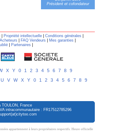
Président et cofondateur
e
|
Propriété intellectuelle
|
Conditions générales
|
Acheteurs
|
FAQ Vendeurs
|
Mes garanties
|
ublié
|
Partenaires
|
W
X
Y
0
1
2
3
4
5
6
7
8
9
U
V
W
X
Y
0
1
2
3
4
5
6
7
8
9
ol à TOULON, France
 TVA intracommunautaire : FR17512785296
upport(at)citytoo.com
s appartiennent à leurs propriétaires respectifs. Heure officielle