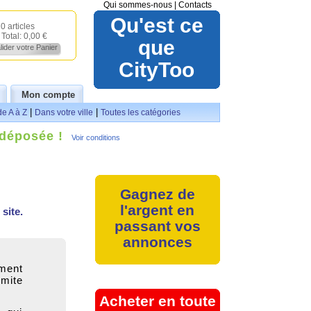
Qui sommes-nous
|
Contacts
Qu'est ce
0 articles
Total:
0,00 €
que
lider votre Panier
CityToo
Mon compte
|
|
de A à Z
Dans votre ville
Toutes les catégories
 déposée !
Voir conditions
Gagnez de
l'argent en
site.
passant vos
annonces
ement
imite
Acheter en toute