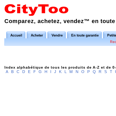
Comparez, achetez, vendez™ en toute 
Accueil
Acheter
Vendre
En toute garantie
Petit
Rec
Index alphabétique de tous les produits de A-Z et de 0
A
B
C
D
E
F
G
H
I
J
K
L
M
N
O
P
Q
R
S
T