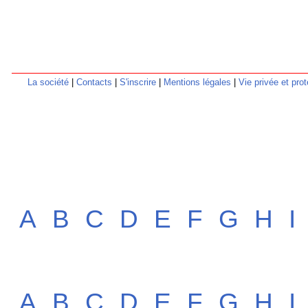
La société
|
Contacts
|
S'inscrire
|
Mentions légales
|
Vie privée et pr
A
B
C
D
E
F
G
H
I
A
B
C
D
E
F
G
H
I