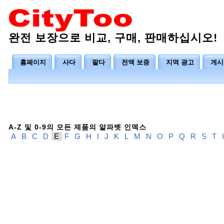
완전 보장으로 비교, 구매, 판매하십시오!
홈페이지
사다
팔다
전액 보증
지역 광고
게시
A-Z 및 0-9의 모든 제품의 알파벳 인덱스
A
B
C
D
E
F
G
H
I
J
K
L
M
N
O
P
Q
R
S
T