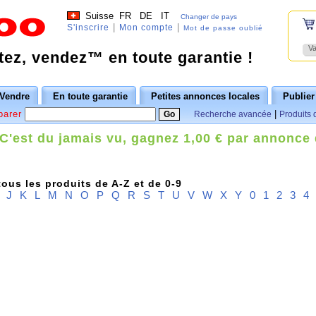
Suisse
FR
DE
IT
Changer de pays
|
|
S'inscrire
Mon compte
Mot de passe oublié
Va
ez, vendez™ en toute garantie !
Vendre
En toute garantie
Petites annonces locales
Publier
parer
|
Recherche avancée
Produits 
C'est du jamais vu, gagnez 1,00 € par annonce
ous les produits de A-Z et de 0-9
J
K
L
M
N
O
P
Q
R
S
T
U
V
W
X
Y
0
1
2
3
4