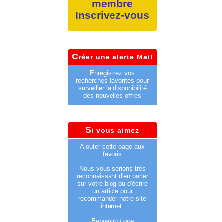
membre
Inscrivez-vous
C
réer une alerte Mail
Enregistrez vos
recherches favorites pour
surveiller la disponibilité
des nouvelles offres
S
i vous aimez
Ajouter cette page aux
favoris
Nous vous serions très
reconnaissant d'en parler
sur votre blog ou d'écrire
un article pour
recommander notre site
internet.
Benjamin Loire