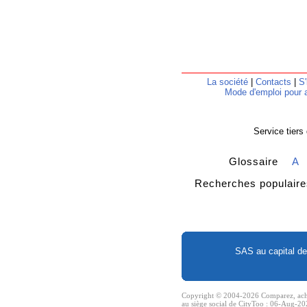
La société
|
Contacts
|
S'
Mode d'emploi pour a
Service tiers
Glossaire
A
Recherches popula
SAS au capital de
Copyright © 2004-2026 Comparez, achete
au siège social de CityToo : 06-Aug-20