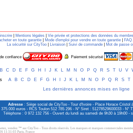
inscrire
|
Mentions légales
|
Vie privée et protections des données du membr
cheter en toute garantie
|
Mode d'emploi pour vendre en toute garantie
|
FAQ 
La sécurité sur CityToo
|
Livraison
|
Suivi de commande
|
Mot de passe o
 de confiance
Paiement sécurisé
B
C
D
E
F
G
H
I
J
K
L
M
N
O
P
Q
R
S
T
U
V
ires
A
B
C
D
E
F
G
H
I
J
K
L
M
N
O
P
Q
R
S
T
Les dernières annonces mises en ligne
Adresse
: Siège social de CityToo - Tour d'Ivoire - Place Horace Crist
 375.000 euros - RCS Toulon 512 785 296 - N° Siret : 51278529600033 - N°
Téléphone : 0 972 132 756 - Ouvert du lundi au samedi de 9h30 à 19h00 - s
z, vendez ™ sur CityToo - Tous droits réservés. Les marques et marques commerciales mentionnée
26 11:51:03 Paris, France