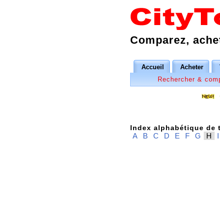
Comparez, achet
Accueil
Acheter
Rechercher & com
Index alphabétique de t
A
B
C
D
E
F
G
H
I