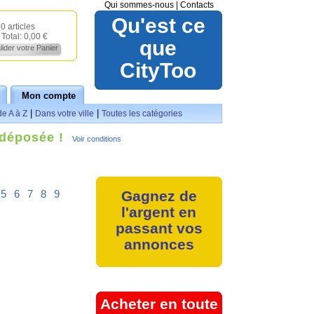
Qui sommes-nous
|
Contacts
Qu'est ce
0 articles
Total:
0,00 €
que
lider votre Panier
CityToo
Mon compte
|
|
de A à Z
Dans votre ville
Toutes les catégories
 déposée !
Voir conditions
5
6
7
8
9
Gagnez de
l'argent en
passant vos
annonces
Acheter en toute