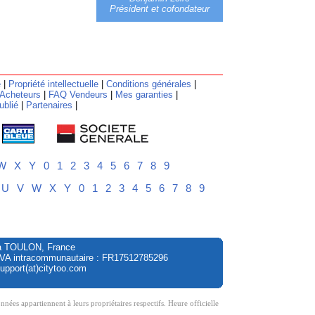
Président et cofondateur
e
|
Propriété intellectuelle
|
Conditions générales
|
Acheteurs
|
FAQ Vendeurs
|
Mes garanties
|
ublié
|
Partenaires
|
W
X
Y
0
1
2
3
4
5
6
7
8
9
U
V
W
X
Y
0
1
2
3
4
5
6
7
8
9
ol à TOULON, France
 TVA intracommunautaire : FR17512785296
upport(at)citytoo.com
s appartiennent à leurs propriétaires respectifs. Heure officielle