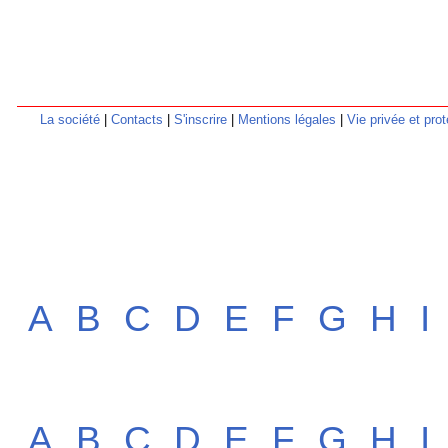
La société
|
Contacts
|
S'inscrire
|
Mentions légales
|
Vie privée et pr
A
B
C
D
E
F
G
H
I
A
B
C
D
E
F
G
H
I