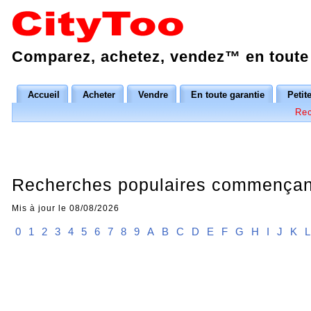
Comparez, achetez, vendez™ en toute 
Accueil
Acheter
Vendre
En toute garantie
Petit
Rec
Recherches populaires commençant
Mis à jour le 08/08/2026
0
1
2
3
4
5
6
7
8
9
A
B
C
D
E
F
G
H
I
J
K
L