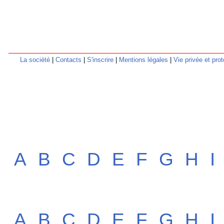
La société
|
Contacts
|
S'inscrire
|
Mentions légales
|
Vie privée et pr
A
B
C
D
E
F
G
H
I
A
B
C
D
E
F
G
H
I