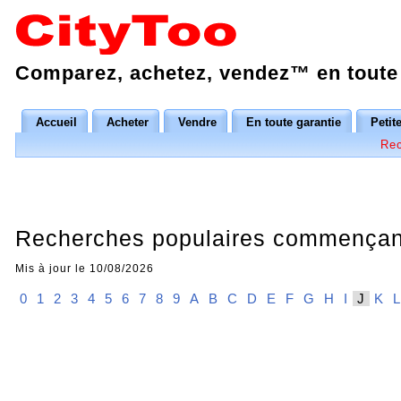
Comparez, achetez, vendez™ en toute 
Accueil
Acheter
Vendre
En toute garantie
Petit
Rec
Recherches populaires commençant
Mis à jour le 10/08/2026
0
1
2
3
4
5
6
7
8
9
A
B
C
D
E
F
G
H
I
J
K
L