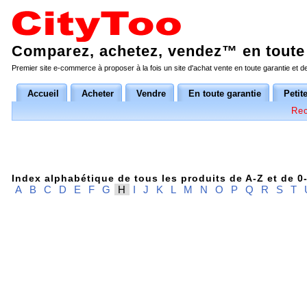
Comparez, achetez, vendez™ en toute 
Premier site e-commerce à proposer à la fois un site d'achat vente en toute garantie et 
Accueil
Acheter
Vendre
En toute garantie
Petit
Rec
Index alphabétique de tous les produits de A-Z et de 0
A
B
C
D
E
F
G
H
I
J
K
L
M
N
O
P
Q
R
S
T