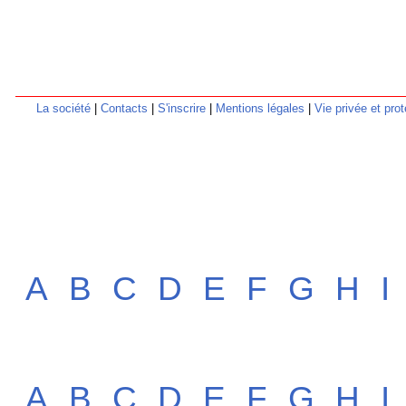
La société
|
Contacts
|
S'inscrire
|
Mentions légales
|
Vie privée et pr
A
B
C
D
E
F
G
H
I
A
B
C
D
E
F
G
H
I