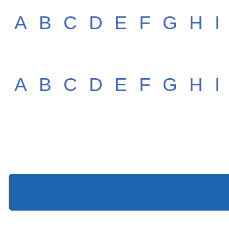
A
B
C
D
E
F
G
H
I
A
B
C
D
E
F
G
H
I