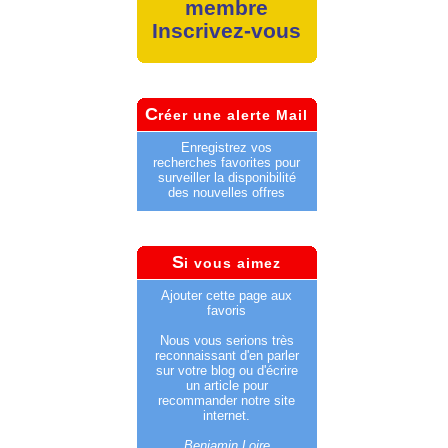
membre
Inscrivez-vous
C
réer une alerte Mail
Enregistrez vos
recherches favorites pour
surveiller la disponibilité
des nouvelles offres
S
i vous aimez
Ajouter cette page aux
favoris
Nous vous serions très
reconnaissant d'en parler
sur votre blog ou d'écrire
un article pour
recommander notre site
internet.
Benjamin Loire