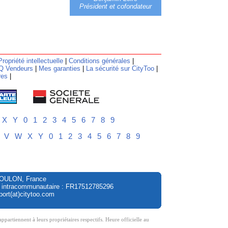
Président et cofondateur
Propriété intellectuelle
|
Conditions générales
|
Q Vendeurs
|
Mes garanties
|
La sécurité sur CityToo
|
res
|
X
Y
0
1
2
3
4
5
6
7
8
9
V
W
X
Y
0
1
2
3
4
5
6
7
8
9
à TOULON, France
A intracommunautaire : FR17512785296
ort(at)citytoo.com
tiennent à leurs propriétaires respectifs. Heure officielle au