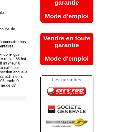
garantie
le.
Mode d'emploi
ucoups de
Vendre en toute
à connaitre nos
garantie
entaires.
v- com- gps,
Mode d'emploi
c roi kcs55 hsi
f int?rieur 6
e ext?rieur
pection annuelle
 511- r et- r,
Les garanties
505, tsoh: 0
?me de d?