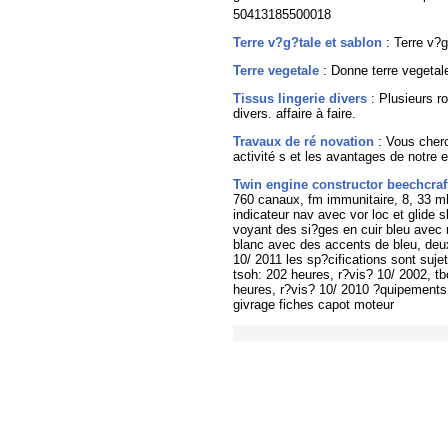
50413185500018
T
erre v?g?tale et sablon
: Terre v?g
T
erre vegetale
: Donne terre vegetal
T
issus lingerie divers
: Plusieurs r
divers. affaire à faire.
T
ravaux de ré novation
: Vous cherc
activité s et les avantages de notre 
T
win engine constructor beechcraf
760 canaux, fm immunitaire, 8, 33 mh
indicateur nav avec vor loc et glide sl
voyant des si?ges en cuir bleu avec r
blanc avec des accents de bleu, deux
10/ 2011 les sp?cifications sont sujet
tsoh: 202 heures, r?vis? 10/ 2002, tbo
heures, r?vis? 10/ 2010 ?quipements
givrage fiches capot moteur