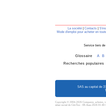
La société
|
Contacts
|
S'ins
Mode d'emploi pour acheter en toute
Service tiers de
Glossaire
A
B
Recherches populair
SAS au capital de 3
Copyright © 2004-2026 Comparez, achetez, vend
siège social de CityToo : 08-Aug-2026 01:40:1