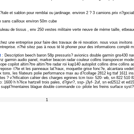
?tale et sablon pour remblai ou jardinage. environ 2 ? 3 camions.prix n?gociab
e sans cailloux environ 50m cube
ouleau de tissus , env 250 vestes militaire verte neuve de mème taille, etbea
hez une entreprise pour faire des travaux de ré novation. nous vous invitons 
entreprise. n?hé sitez pas à nous té lé phoner pour des informations complé m
t
: Description beech baron 58p pressuris? avionics double garmin gns430 na
z garmin audio panel, marker beacon radar couleur collins transponcer mode 
ope copilot altim?tre altim?tre radar roi kap140 autopilot collins dme collins ad
epose- t?te et les panneaux lat?raux, moquette grise fonc?e, alcantara vedett
 tons, les filateurs polie performance max au d?collage 2812 kg ttaf 1611 ins
tes ? v?rification cahier des charges egnines tcm tsio- 520- wb, sn 822 510 822
: 1600 h h?lice hartzell trois pales, d?givr?, ssp- j3yf- 2uf, sn ed2512 et ed1
 suppl?mentaires blague double commande co- pilote les freins surface syst
1