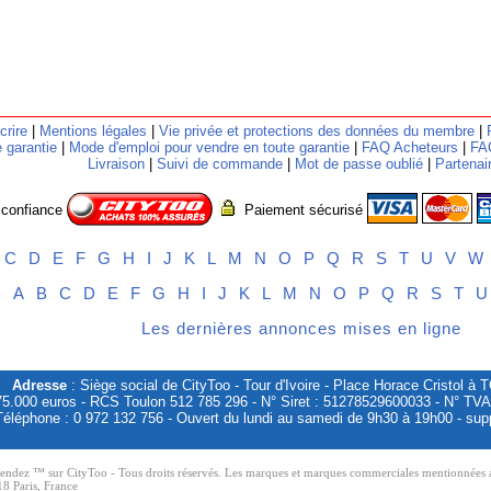
crire
|
Mentions légales
|
Vie privée et protections des données du membre
|
 garantie
|
Mode d'emploi pour vendre en toute garantie
|
FAQ Acheteurs
|
FA
Livraison
|
Suivi de commande
|
Mot de passe oublié
|
Partenai
 confiance
Paiement sécurisé
C
D
E
F
G
H
I
J
K
L
M
N
O
P
Q
R
S
T
U
V
W
es
A
B
C
D
E
F
G
H
I
J
K
L
M
N
O
P
Q
R
S
T
U
Les dernières annonces mises en ligne
Adresse
: Siège social de CityToo - Tour d'Ivoire - Place Horace Cristol 
75.000 euros - RCS Toulon 512 785 296 - N° Siret : 51278529600033 - N° TV
Téléphone : 0 972 132 756 - Ouvert du lundi au samedi de 9h30 à 19h00 - supp
ez ™ sur CityToo - Tous droits réservés. Les marques et marques commerciales mentionnées appar
8 Paris, France