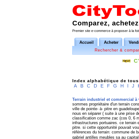
Comparez, achetez,
Premier site e-commerce à proposer à la fois
Accueil
Acheter
Vend
Rechercher & compar
C
Index alphabétique de tous 
A
B
C
D
E
F
G
H
I
J
T
errain industriel et commercial à
sommes propriétaire d'un terrain cons
ville de pointe- à- pitre en guadelou
nous en séparer ( suite à une prise de
classification comme zac (cos 0, 6 ma
infrastructures portuaires. ce terrain
pitre. si cette opportunité pouvait v
références du terrain: commune de ba
gabriel antilles meubles sa au capita