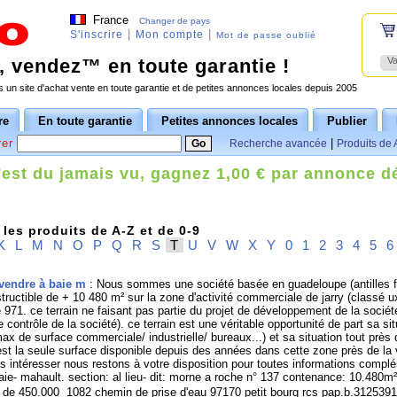
France
Changer de pays
|
|
S'inscrire
Mon compte
Mot de passe oublié
 vendez™ en toute garantie !
Va
 un site d'achat vente en toute garantie et de petites annonces locales depuis 2005
re
En toute garantie
Petites annonces locales
Publier
er
|
Recherche avancée
Produits de 
'est du jamais vu, gagnez 1,00 € par annonce d
les produits de A-Z et de 0-9
K
L
M
N
O
P
Q
R
S
T
U
V
W
X
Y
0
1
2
3
4
5
6
 vendre à baie m
: Nous sommes une société basée en guadeloupe (antilles f
tructible de + 10 480 m² sur la zone d'activité commerciale de jarry (classé ux
pe 971. ce terrain ne faisant pas partie du projet de développement de la socié
 contrôle de la société). ce terrain est une véritable opportunité de part sa sit
x de surface commerciale/ industrielle/ bureaux...) et sa situation tout près
 est la seule surface disponible depuis des années dans cette zone près de la v
ous intéresser nous restons à votre disposition pour toutes informations compl
ie- mahault. section: al lieu- dit: morne a roche n° 137 contenance: 10.480m²
l de 450.000  1082 chemin de prise d'eau 97170 petit bourg rcs pap.b.31253911