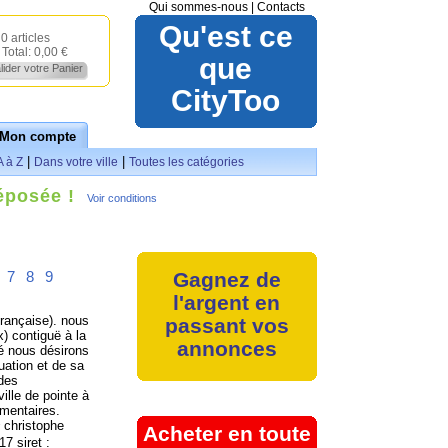
Qui sommes-nous
|
Contacts
Qu'est ce
0 articles
Total:
0,00 €
que
lider votre Panier
CityToo
Mon compte
|
|
A à Z
Dans votre ville
Toutes les catégories
éposée !
Voir conditions
7
8
9
Gagnez de
l'argent en
rançaise). nous
passant vos
) contiguë à la
annonces
té nous désirons
uation et de sa
 des
ille de pointe à
émentaires.
 christophe
Acheter en toute
7 siret :