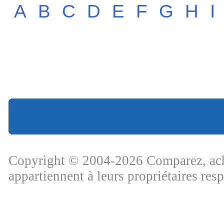
A
B
C
D
E
F
G
H
I
Copyright © 2004-2026 Comparez, ache
appartiennent à leurs propriétaires res