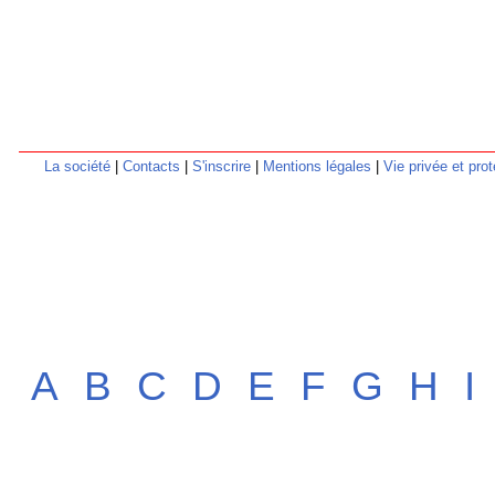
La société
|
Contacts
|
S'inscrire
|
Mentions légales
|
Vie privée et pr
A
B
C
D
E
F
G
H
I