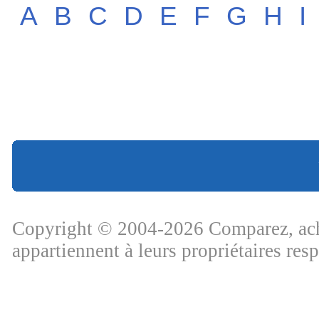
A
B
C
D
E
F
G
H
I
Copyright © 2004-2026 Comparez, ache
appartiennent à leurs propriétaires res