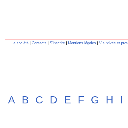
La société
|
Contacts
|
S'inscrire
|
Mentions légales
|
Vie privée et pr
A
B
C
D
E
F
G
H
I