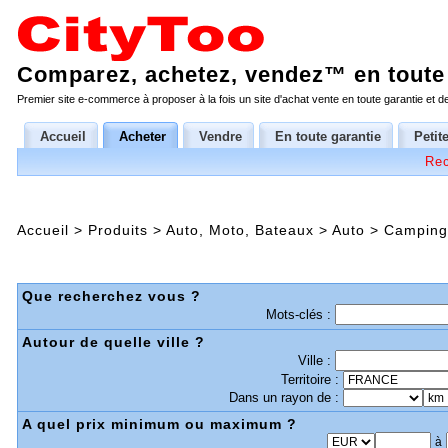
Comparez, achetez, vendez™ en toute 
Premier site e-commerce à proposer à la fois un site d'achat vente en toute garantie et 
Accueil
Acheter
Vendre
En toute garantie
Petit
Rec
Accueil
>
Produits
>
Auto, Moto, Bateaux
>
Auto
>
Camping
Que recherchez vous ?
Mots-clés :
Autour de quelle ville ?
Ville :
Territoire :
Dans un rayon de :
A quel prix minimum ou maximum ?
à