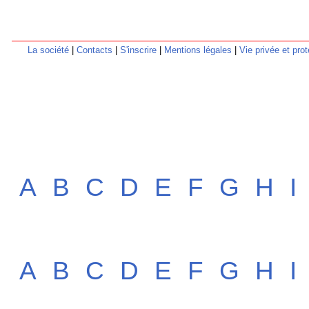
La société
|
Contacts
|
S'inscrire
|
Mentions légales
|
Vie privée et pr
A
B
C
D
E
F
G
H
I
A
B
C
D
E
F
G
H
I