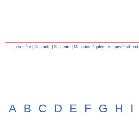
La société
|
Contacts
|
S'inscrire
|
Mentions légales
|
Vie privée et pr
A
B
C
D
E
F
G
H
I