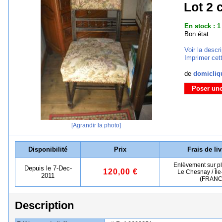
Lot 2 
En stock : 1
Bon état
Voir la descri
Imprimer cett
de
domicliq
Poser une
[Agrandir la photo]
Disponibilité
Prix
Frais de li
Enlèvement sur p
Depuis le 7-Dec-
120,00 €
Le Chesnay / Îl
2011
(FRANC
Description