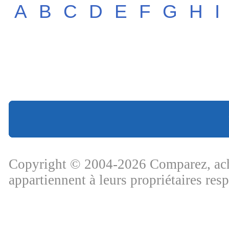
A
B
C
D
E
F
G
H
I
Copyright © 2004-2026 Comparez, ache
appartiennent à leurs propriétaires res