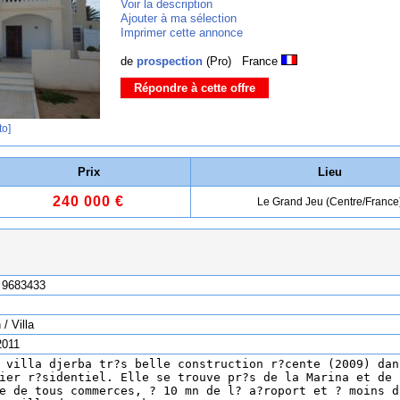
Voir la description
Ajouter à ma sélection
Imprimer cette annonce
de
prospection
(Pro) France
Répondre à cette offre
to]
Prix
Lieu
240 000 €
Le Grand Jeu (Centre/France
 9683433
/ Villa
2011
 villa djerba tr?s belle construction r?cente (2009) dan
ier r?sidentiel. Elle se trouve pr?s de la Marina et de 
e de tous commerces, ? 10 mn de l? a?roport et ? moins d