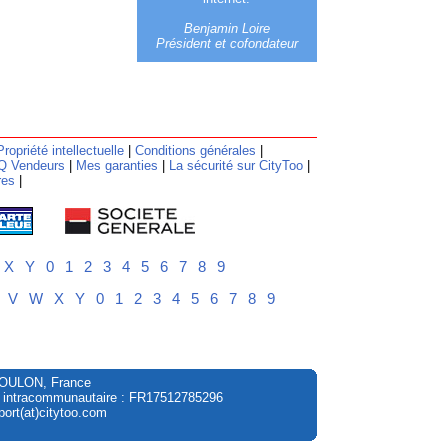
Benjamin Loire
Président et cofondateur
Propriété intellectuelle
|
Conditions générales
|
Q Vendeurs
|
Mes garanties
|
La sécurité sur CityToo
|
res
|
X
Y
0
1
2
3
4
5
6
7
8
9
V
W
X
Y
0
1
2
3
4
5
6
7
8
9
à TOULON, France
A intracommunautaire : FR17512785296
ort(at)citytoo.com