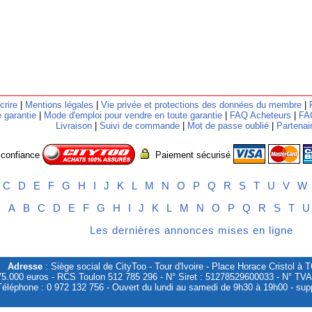
crire
|
Mentions légales
|
Vie privée et protections des données du membre
|
 garantie
|
Mode d'emploi pour vendre en toute garantie
|
FAQ Acheteurs
|
FA
Livraison
|
Suivi de commande
|
Mot de passe oublié
|
Partenai
 confiance
Paiement sécurisé
C
D
E
F
G
H
I
J
K
L
M
N
O
P
Q
R
S
T
U
V
W
es
A
B
C
D
E
F
G
H
I
J
K
L
M
N
O
P
Q
R
S
T
U
Les dernières annonces mises en ligne
Adresse
: Siège social de CityToo - Tour d'Ivoire - Place Horace Cristol 
75.000 euros - RCS Toulon 512 785 296 - N° Siret : 51278529600033 - N° TV
Téléphone : 0 972 132 756 - Ouvert du lundi au samedi de 9h30 à 19h00 - supp