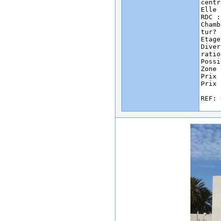
centr
Elle 
RDC :
Chamb
tur? 
Etage
Diver
ratio
Possi
Zone 
Prix 
Prix 
REF: 