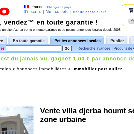
France
Changer de pays
|
|
S'inscrire
Mon compte
Mot de passe oublié
 vendez™ en toute garantie !
Va
 un site d'achat vente en toute garantie et de petites annonces locales depuis 2005
re
En toute garantie
Petites annonces locales
Publier
er
|
Recherche avancée
Produits de 
'est du jamais vu, gagnez 1,00 € par annonce d
cales
>
Annonces immobilières
>
Immobilier particulier
Vente villa djerba houmt 
zone urbaine