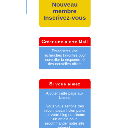
Nouveau
membre
Inscrivez-vous
C
réer une alerte Mail
Enregistrez vos
recherches favorites pour
surveiller la disponibilité
des nouvelles offres
S
i vous aimez
Ajouter cette page aux
favoris
Nous vous serions très
reconnaissant d'en parler
sur votre blog ou d'écrire
un article pour
recommander notre site
internet.