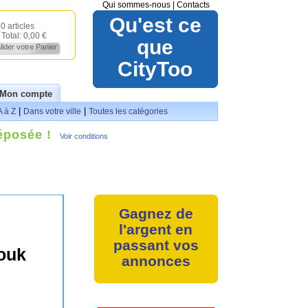
Qui sommes-nous
|
Contacts
Qu'est ce
0 articles
Total:
0,00 €
que
lider votre Panier
CityToo
Mon compte
|
|
A à Z
Dans votre ville
Toutes les catégories
éposée !
Voir conditions
Gagnez de
l'argent en
passant vos
souk
annonces