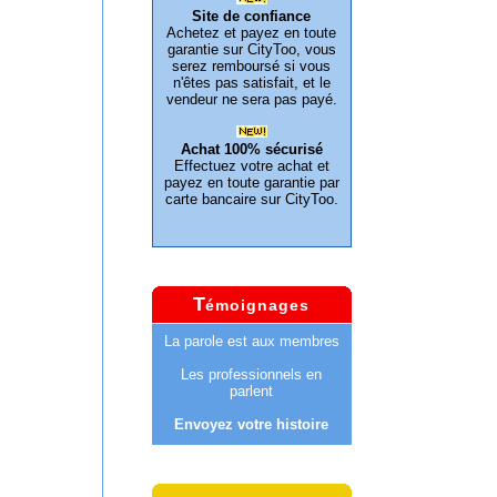
Site de confiance
Achetez et payez en toute
garantie sur CityToo, vous
serez remboursé si vous
n'êtes pas satisfait, et le
vendeur ne sera pas payé.
Achat 100% sécurisé
Effectuez votre achat et
payez en toute garantie par
carte bancaire sur CityToo.
T
émoignages
La parole est aux membres
Les professionnels en
parlent
Envoyez votre histoire