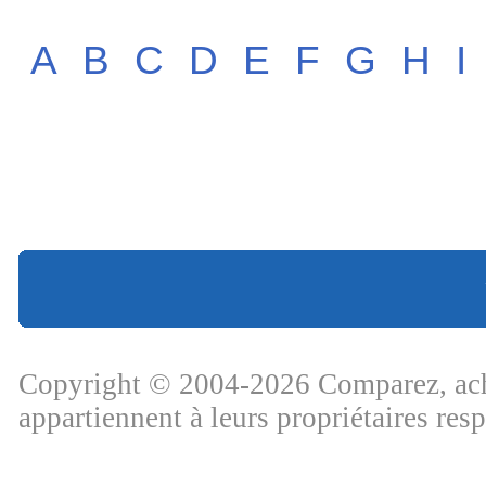
A
B
C
D
E
F
G
H
I
Copyright © 2004-2026 Comparez, ache
appartiennent à leurs propriétaires res