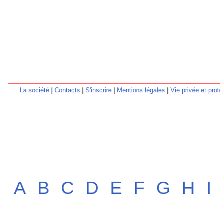
La société
|
Contacts
|
S'inscrire
|
Mentions légales
|
Vie privée et pr
A
B
C
D
E
F
G
H
I