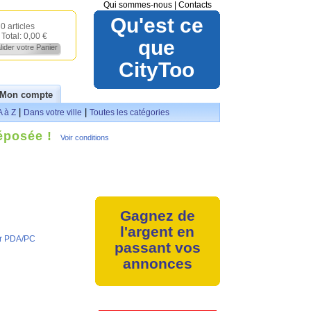
Qui sommes-nous
|
Contacts
Qu'est ce
0 articles
Total:
0,00 €
que
lider votre Panier
CityToo
Mon compte
|
|
A à Z
Dans votre ville
Toutes les catégories
éposée !
Voir conditions
Gagnez de
l'argent en
r PDA/PC
passant vos
annonces