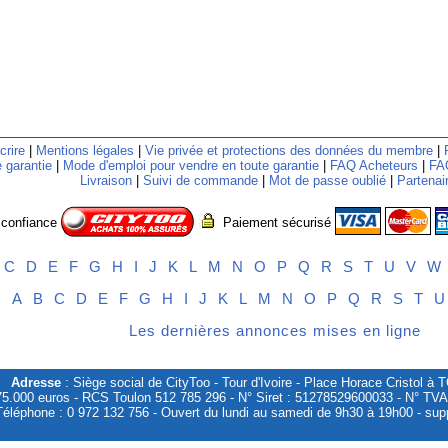
crire
|
Mentions légales
|
Vie privée et protections des données du membre
|
 garantie
|
Mode d'emploi pour vendre en toute garantie
|
FAQ Acheteurs
|
FA
Livraison
|
Suivi de commande
|
Mot de passe oublié
|
Partenai
 confiance
Paiement sécurisé
C
D
E
F
G
H
I
J
K
L
M
N
O
P
Q
R
S
T
U
V
W
es
A
B
C
D
E
F
G
H
I
J
K
L
M
N
O
P
Q
R
S
T
U
Les dernières annonces mises en ligne
Adresse
: Siège social de CityToo - Tour d'Ivoire - Place Horace Cristol 
75.000 euros - RCS Toulon 512 785 296 - N° Siret : 51278529600033 - N° TV
Téléphone : 0 972 132 756 - Ouvert du lundi au samedi de 9h30 à 19h00 - supp