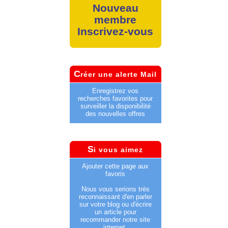
Nouveau
membre
Inscrivez-vous
C
réer une alerte Mail
Enregistrez vos
recherches favorites pour
surveiller la disponibilité
des nouvelles offres
S
i vous aimez
Ajouter cette page aux
favoris
Nous vous serions très
reconnaissant d'en parler
sur votre blog ou d'écrire
un article pour
recommander notre site
internet.