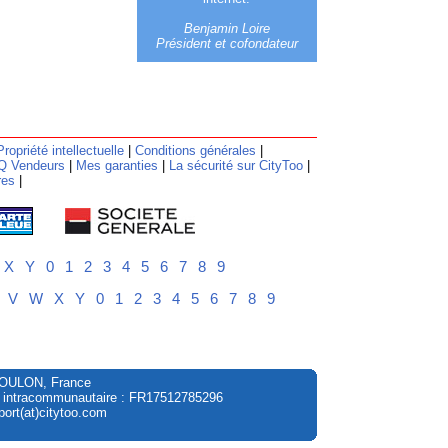
Benjamin Loire
Président et cofondateur
Propriété intellectuelle
|
Conditions générales
|
Q Vendeurs
|
Mes garanties
|
La sécurité sur CityToo
|
res
|
X
Y
0
1
2
3
4
5
6
7
8
9
V
W
X
Y
0
1
2
3
4
5
6
7
8
9
à TOULON, France
A intracommunautaire : FR17512785296
ort(at)citytoo.com