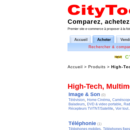
Comparez, achetez,
Premier site e-commerce à proposer à la fois
Accueil
Acheter
Vend
Rechercher & compar
C
Accueil
>
Produits
>
High-Te
High-Tech, Multim
Image & Son
(0)
,
,
Télévision
Home Cinéma
Caméscop
,
,
Baladeurs
DVD & video portable
Rad
,
Récepteurs TV/TNT/Satellite
Voir tout..
Téléphonie
(1)
,
Téléphones mobiles
Téléphones fixes