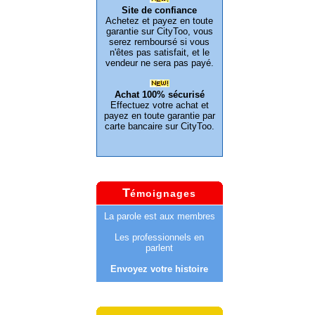
Site de confiance
Achetez et payez en toute
garantie sur CityToo, vous
serez remboursé si vous
n'êtes pas satisfait, et le
vendeur ne sera pas payé.
Achat 100% sécurisé
Effectuez votre achat et
payez en toute garantie par
carte bancaire sur CityToo.
T
émoignages
La parole est aux membres
Les professionnels en
parlent
Envoyez votre histoire