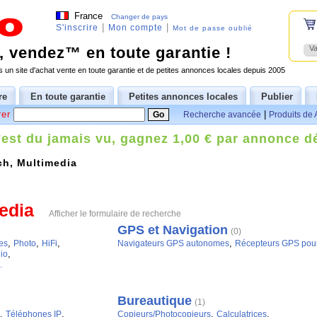
France
Changer de pays
|
|
S'inscrire
Mon compte
Mot de passe oublié
 vendez™ en toute garantie !
Va
 un site d'achat vente en toute garantie et de petites annonces locales depuis 2005
re
En toute garantie
Petites annonces locales
Publier
er
|
Recherche avancée
Produits de 
'est du jamais vu, gagnez 1,00 € par annonce d
ch, Multimedia
edia
Afficher le formulaire de recherche
GPS et Navigation
(0)
,
,
,
,
es
Photo
HiFi
Navigateurs GPS autonomes
Récepteurs GPS pou
,
io
.
Bureautique
(1)
,
,
,
,
Téléphones IP
Copieurs/Photocopieurs
Calculatrices