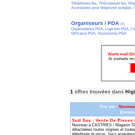
,
,
Téléphones fax
Télécopieurs fax
Rép
,
Accessoires pour téléphone portable
V
Organiseurs / PDA
(0)
,
,
Organisateurs PDA
Logiciels PDA
Ca
,
GPS pour PDA
Accessoires PDA
Alerte mail (Gr
Je souhaite rec
1
offres trouvées dans
Hig
Trier par :
Nouveau
Etendre
Sud Sav , Vente De Pieces
Nouveau à CASTRIES ! Magasin SUD
détachéées toutes origines et toutes
téléphonie et micro. Sacs aspirateur et