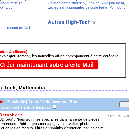
,
,
,
ondeurs seuls
Caisses enregistreuses
Terminaux de paiement
,
oir tout...
Lecteurs & imprimantes de code barre
Voir tout...
Autres High-Tech
(0)
,
rtes mémoires flash
atuit & efficace)
evoir gratuitement, les nouvelles offres correspondant à cette catégorie.
h-Tech, Multimedia
té
|
Popularité
|
Notoriété du membre
|
Prix
 la recherche à tous les pays
 Detachees
Prix non c
 SAV . Nous sommes spécialisé dans la vente de pièces
 marques. Petit et gros ménager, tv, hifi, vidéo, photo,
 grilles de rasoirs, filtres et produits d'entretien, anti calcaire.