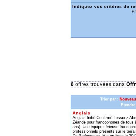
Indiquez vos critères de r
Pr
6
offres trouvées dans
Off
Trier par :
Nouveau
Etendre
Anglais
Anglais Initié Confirmé Lessonz Abr
Zéande pour francophones de tous âg
ans). Une équipe sérieuse francophil
professionnels présents sur le terra
De Professeurs. Mis en ligne le 29/