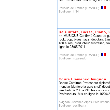
Paris Ile-de-France (FRANCE)
Boutique :
i_34
De Guitare, Basse, Piano, 
>> MUSIQUE Confirmé Cours de guit
rock, pop, blues, jazz, débutant à i
180 euros, producteur australien, 
ligne le 23/05/2011
Paris Ile-de-France (FRANCE)
Boutique :
nopseudo
Cours Flamenco Avignon
Danse Confirmé Professeur diplomé
monclar (derrière la gare sncf) débu
vendredi de 20h à 21h les cours son
Professeurs. Mis en ligne le 16/04/
Avignon Provence-Alpes-Côte D'Az
Boutique :
cecilbarra