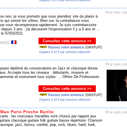
Gagnez 0,10 € par annonce déposée
Prix non c
ou non, je vous promets que vous prendrez vite du plaisir à
s qui seront les vôtres. Bien sur, la contrebasse vous
que vous récompensera rapidement. Je suis contrebassiste
epuis 3 ans ; j'ai découvert l'improvisation il y a 6 ans et ...
 le 07/03/2011
Consultez cette annonce >>
FRANCE)
Passez votre annonce
(GRATUIT)
Gagnez 0,10 € par annonce déposée
Prix non c
 piano diplômé du conservatoire en Jazz et classique donne
eaux. Accepte tous les niveaux : débutants, moyens et
armonie et instrument tous styles. ... Offres De Professeurs.
Consultez cette annonce >>
Passez votre annonce
(GRATUIT)
Gagnez 0,10 € par annonce déposée
 Mao Paris Proche Banlie
Prix non c
arte : les morceaux travaillés sont choisis par rapport aux
uitare classique guitare folk guitare basse rèpèrtoire: Chanson
lassique, jazz, bossa, variété, pop, rock, blues, hard, funk,