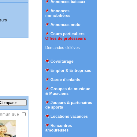
Annonces bateaux
Annonces
immobilières
eurs
Annonces moto
Cours particuliers
Offres de professeurs
Demandes d'élèves
Covoiturage
Emploi & Entreprises
Garde d'enfants
Groupes de musique
& Musiciens
Joueurs & partenaires
de sports
ommuniqué
Locations vacances
Rencontres
amoureuses