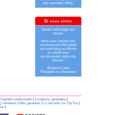
des nouvelles offres
S
i vous aimez
Ajouter cette page aux
favoris
Nous vous serions très
reconnaissant d'en parler
sur votre blog ou d'écrire
un article pour
recommander notre site
internet.
Benjamin Loire
Président et cofondateur
Propriété intellectuelle
|
Conditions générales
|
Q Vendeurs
|
Mes garanties
|
La sécurité sur CityToo
|
res
|