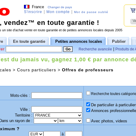
France
Changer de pays
|
|
S'inscrire
Mon compte
Mot de passe oublié
 vendez™ en toute garantie !
Va
 un site d'achat vente en toute garantie et de petites annonces locales depuis 2005
re
En toute garantie
Petites annonces locales
Publier
er
|
Recherche avancée
Produits de 
'est du jamais vu, gagnez 1,00 € par annonce d
cales
>
Cours particuliers
>
Offres de professeurs
Recherche toutes catégori
Mots-clés :
De particulier à particulier
Ville :
Annonces professionnell
Territoire :
Dans un rayon de :
Avec photos, videos
aximum ?
à