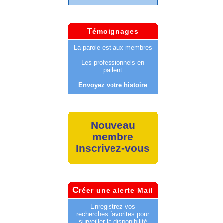
T
émoignages
La parole est aux membres
Les professionnels en
parlent
Envoyez votre histoire
Nouveau
membre
Inscrivez-vous
C
réer une alerte Mail
Enregistrez vos
recherches favorites pour
surveiller la disponibilité