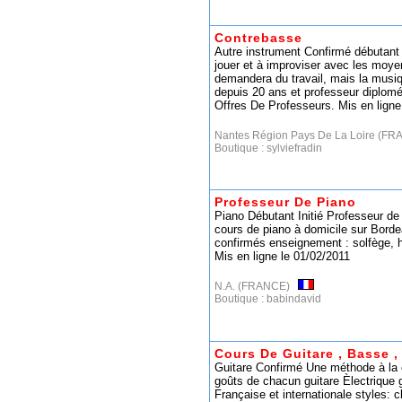
Contrebasse
Autre instrument Confirmé débutant 
jouer et à improviser avec les moyen
demandera du travail, mais la musi
depuis 20 ans et professeur diplomé d
Offres De Professeurs. Mis en ligne
Nantes Région Pays De La Loire (
Boutique :
sylviefradin
Professeur De Piano
Piano Débutant Initié Professeur de
cours de piano à domicile sur Bord
confirmés enseignement : solfège, h
Mis en ligne le 01/02/2011
N.A. (FRANCE)
Boutique :
babindavid
Cours De Guitare , Basse ,
Guitare Confirmé Une méthode à la c
goûts de chacun guitare Èlectrique g
Française et internationale styles: c