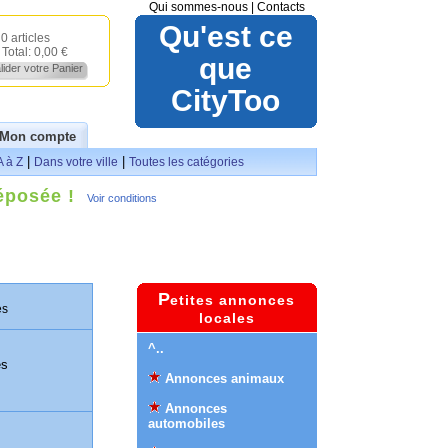
Qui sommes-nous
|
Contacts
Qu'est ce
0 articles
Total:
0,00 €
que
lider votre Panier
CityToo
Mon compte
|
|
A à Z
Dans votre ville
Toutes les catégories
éposée !
Voir conditions
P
etites annonces
es
locales
^..
es
Annonces animaux
Annonces
automobiles