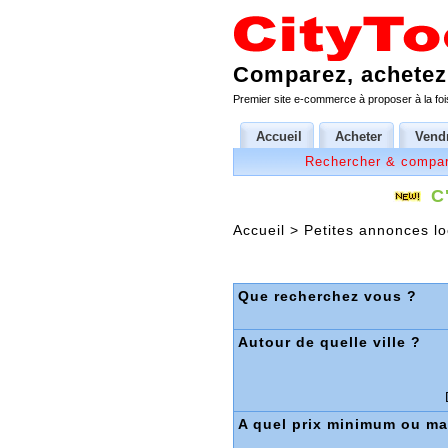
Comparez, achetez,
Premier site e-commerce à proposer à la fois
Accueil
Acheter
Vend
Rechercher & compar
C
Accueil
>
Petites annonces lo
Que recherchez vous ?
Autour de quelle ville ?
A quel prix minimum ou m