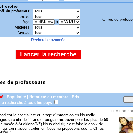
echerche :
ofil du professeur :
Sexe :
Offres de profess
Age :
à
Matières :
Niveau :
Recherche avancée
res de professeurs
té
|
Popularité
|
Notoriété du membre
|
Prix
 la recherche à tous les pays
Prix non c
oad est le spécialiste du stage d'immersion en Nouvelle-
es (à partir de 11 ans et programme Siver pour les plus de 50
e basée à Auckland(NZ) Nous choisir, c'est faire le choix de
in qui connaissent celui- ci. Nous ne proposons que ... Offres
05/2011