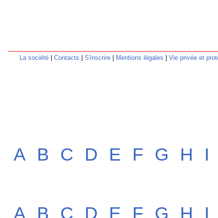
La société
|
Contacts
|
S'inscrire
|
Mentions légales
|
Vie privée et pr
A
B
C
D
E
F
G
H
I
A
B
C
D
E
F
G
H
I