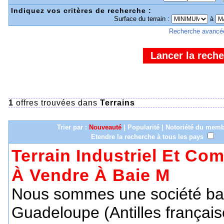
Indiquez vos critères de recherche :
Surface du terrain :
à
Recherche avancé
1
offres trouvées dans
Terrains
Trier par :
Nouveauté
|
Popularité
|
Notoriété du mem
Etendre la recherche à tous les pays
Terrain Industriel Et Co
À Vendre À Baie M
Nous sommes une société ba
Guadeloupe (Antilles françai