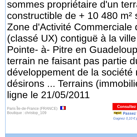
sommes propriétaire d'un terr
constructible de + 10 480 m² 
Zone d'Activité Commerciale 
(classé UX) contiguë à la vill
Pointe- à- Pitre en Guadelou
terrain ne faisant pas partie d
développement de la société
désirons ... Terrains (immobili
ligne le 21/05/2011
Consultez
Paris Île-de-France (FRANCE)
Boutique :
christop_109
Passez 
Gagnez 0,10 € 